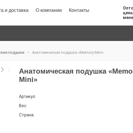
Опто
а и доставка
О компании
Контакты
цены
мен
ские подушки
Анатомическая подушка «Memory Mini»
Анатомическая подушка «Memo
Mini»
Артикул:
Вес:
Страна: