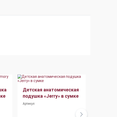
шка
Детская анатомическая
Анатоми
бке
подушка «Jerry» в сумке
«Memory 
Артикул:
Артикул: