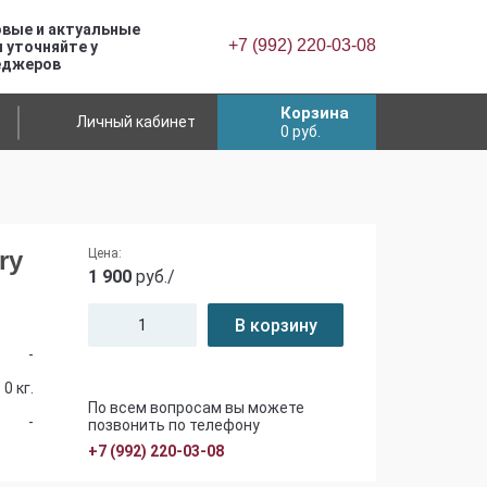
вые и актуальные
+7 (992) 220-03-08
 уточняйте у
еджеров
Корзина
Личный кабинет
0
руб.
ry
Цена:
1 900
руб./
В корзину
-
0 кг.
По всем вопросам вы можете
-
позвонить по телефону
+7 (992) 220-03-08