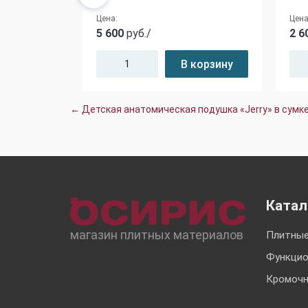
Цена:
Цена
5 600
руб./
2 6
корзину
В корзину
← Детская анатомическая подушка «Jerry» в сумк
Катал
магазин плитных материалов
Плитные
Функцио
Кромочн