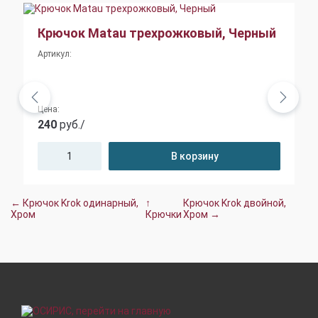
Крючок Matau трехрожковый, Черный
Артикул:
Цена:
240
руб./
В корзину
← Крючок Krok одинарный,
↑
Крючок Krok двойной,
Хром
Крючки
Хром →